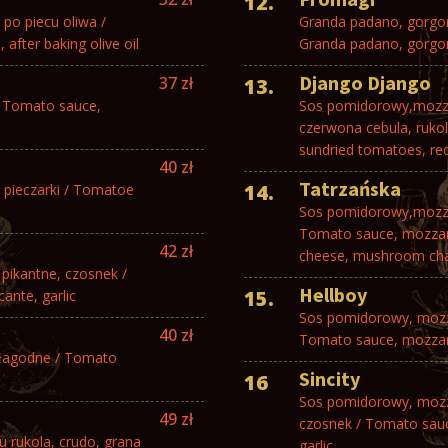
12.
po piecu oliwa /
Granda padano, gorgon
after baking olive oil
Granda padano, gorgon
Django Django
37 zł
13.
/ Tomato sauce,
Sos pomidorowy,mozza
czerwona cebula, ruko
sundried tomatoes, red
40 zł
Tatrzańska
14.
 pieczarki / Tomatoe
Sos pomidorowy,mozzar
Tomato sauce, mozzare
42 zł
cheese, mushroom cha
pikantne, czosnek /
Hellboy
15.
ante, garlic
Sos pomidorowy, mozza
40 zł
Tomato sauce, mozzare
 łagodne / Tomato
Sincity
16
Sos pomidorowy, mozzar
49 zł
czosnek / Tomato sauce
 rukola, crudo, grana
garlic