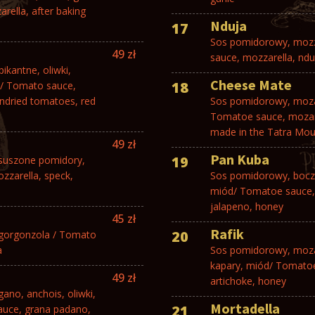
rella, after baking
Nduja
17
Sos pomidorowy, mozza
49 zł
sauce, mozzarella, nduj
ikantne, oliwki,
Cheese Mate
18
 / Tomato sauce,
undried tomatoes, red
Sos pomidorowy, mozar
Tomatoe sauce, mozare
made in the Tatra Mou
49 zł
Pan Kuba
19
 suszone pomidory,
zzarella, speck,
Sos pomidorowy, bocze
miód/ Tomatoe sauce, 
jalapeno, honey
45 zł
Rafik
20
 gorgonzola / Tomato
a
Sos pomidorowy, mozar
kapary, miód/ Tomatoe
49 zł
artichoke, honey
no, anchois, oliwki,
Mortadella
21
auce, grana padano,