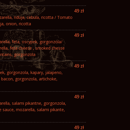
49 zł
rella, nduja, cebula, ricotta / Tomato
a, onion, ricotta
49 zł
ella, feta, oscypek, gorgonzola/
lla, feta cheese , smoked chesse
ntains, gorgonzola
49 zł
k, gorgonzola, kapary, jalapeno,
bacon, gorgonzola, artichoke,
49 zł
ella, salami pikantne, gorgonzola,
 sauce, mozarella, salami pikante,
49 zł