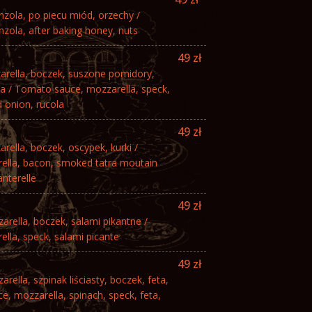
zola, po piecu miód, orzechy /
zola, after baking honey, nuts
49 zł
rella, boczek, suszone pomidory,
la / Tomato sauce, mozzarella, speck,
 onion, rucola
49 zł
ella, boczek, oscypek, kurki /
lla, bacon, smoked tatra moutain
nterelle
49 zł
rella, boczek, salami pikantne /
lla, speck, salami picante
49 zł
ella, szpinak liściasty, boczek, feta,
, mozzarella, spinach, speck, feta,