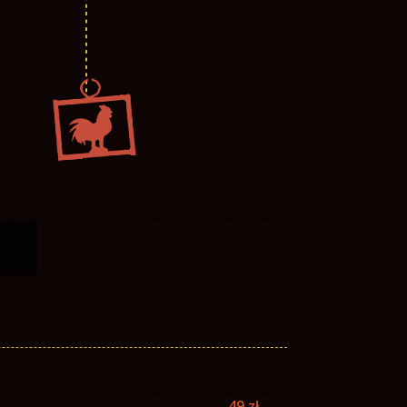
49 zł