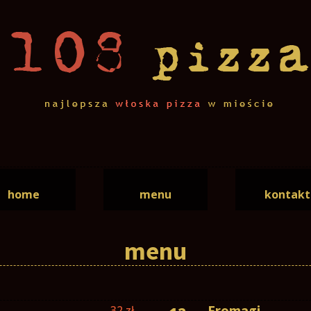
home
menu
kontakt
menu
Fromagi
32 zł