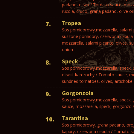
padano, oliwa / Tomato sauce, mozza
rucola, crudo, grana padano, olive oil
Tropea
7.
Sos pomidorowy,mozzarella, salami p
suszone pomidory, czerwona cebula
mozzarella, salami picante, olives, s
onion
Speck
8.
Sos pomidorowy,mozzarella, speck,
oliwki, karczochy / Tomato sauce, mo
sundried tomatoes, olives, artichoke
Gorgonzola
9.
Sos pomidorowy,mozzarella, speck,
sauce, mozzarella, speck, gorgonzol
Tarantina
10.
Sos pomidorowy, grana padano, orega
kapary, czerwona cebula / Tomato s