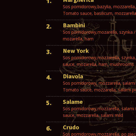
1.
Sos pomidorowy,bazylia, mozzarella, 
Tomato sauce, basilicum, mozzarella, 
Bambini
2.
Sos pomidorowy,mozarella, szynka 
mozarella, ham
New York
3.
Sos pomidorowy,mozzarella, szynka,
sauce, mozarella, ham, mushrooms
Diavola
4.
Sos pomidorowy, mozzarella, salami 
Tomato sauce, mozzarella, salami pic
Salame
5.
Sos pomidorowy,mozzarella, salami
sauce, mozzarella, salami mild
Crudo
6.
Sos pomidorowy,mozzarella, po piecu