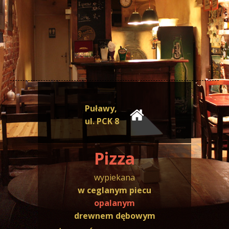
Puławy,
ul. PCK 8
Pizza
wypiekana
w ceglanym piecu
opalanym
drewnem dębowym