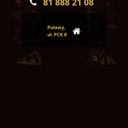
81 888 21 08
Puławy,
ul. PCK 8